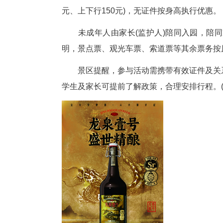
本次优惠时间为2026年4月1
18周岁及以下中小学生及陪同家长
学生凭有效证件可享多重优惠：景区
(半价)；索道票按年龄/身高分级，
元、上下行150元)，无证件按身
未成年人由家长(监护人)陪同
明，景点票、观光车票、索道票
景区提醒，参与活动需携带有效
学生及家长可提前了解政策，合理