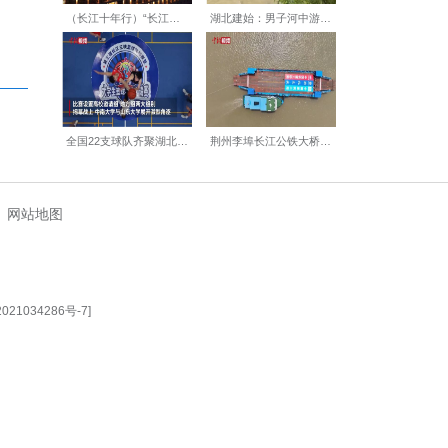
【编辑:刘莉莉】