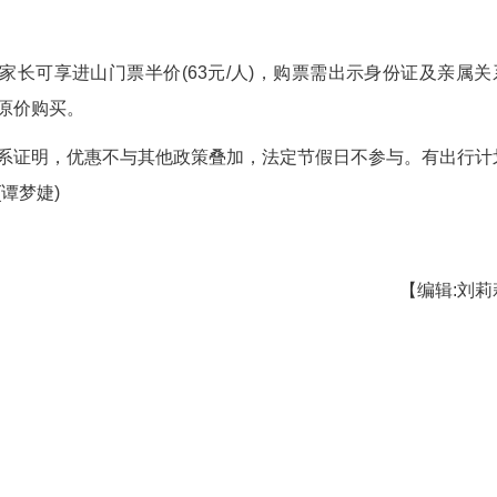
日至5月10日，每周一至周三(清明节、劳动节法定
(监护人)。
进山门票免票(原价126元/人)，景点票19元/
6岁以下免票，6-14岁儿童票(单程40元、上下行75
高执行优惠。
入园，陪同家长可享进山门票半价(63元/人)，
等其余票务按原价购买。
证件及关系证明，优惠不与其他政策叠加，法定
安排行程。(谭梦婕)