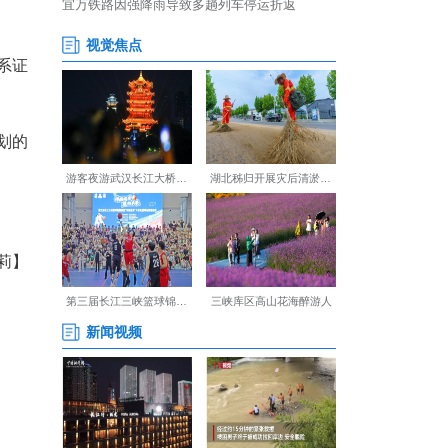
节假日除外)，优惠对象为全国
人(半价)，观光车票45元/人
元)，14岁以上成人票(单程80
购票需出示身份证及亲属关系证
节假日不参与。有出行计划的