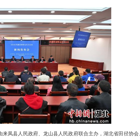
税浪 梁思梦 邓红慧)2026来凤藤茶湘鄂龙凤马拉
约龙凤”为主题，将于4月11日7时30分在来凤县文