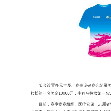
奖牌与参赛服设计彰显龙凤文化
普与祥云纹样，寓意龙凤呈祥、
民族韵味与运动活力。