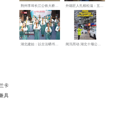
领物通道；全马、半马选手可
土苗特色补给站，赛事期间举