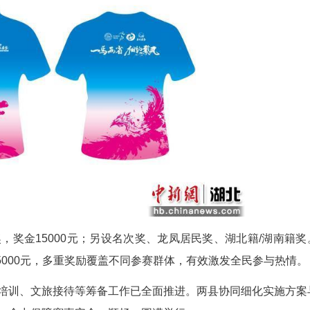
与土家特色。全马奖牌为金色、半马为银色，双
两省同心。参赛服采用蓝粉渐变，衣身印腾龙祥凤图