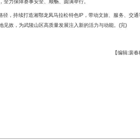
会纪录奖，奖金15000元；另设名次奖、龙凤居