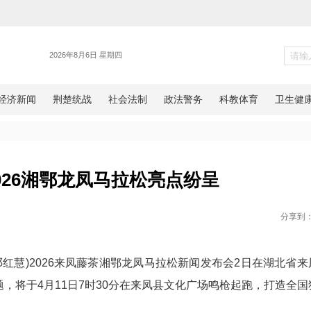
各地
两省 2026湘鄂龙凤马拉松亮
网湖北