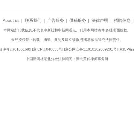
程马拉松第一名5000元，多重奖励覆盖不同参赛群体
、志愿者培训、文旅接待等筹备工作已全面推进
开展系统培训，全力保障赛事安全、顺畅、圆满举行
”融合发展为路径，持续打造湘鄂龙凤马拉松特色I
体育惠民落地见效，为武陵山区高质量发展注入新的