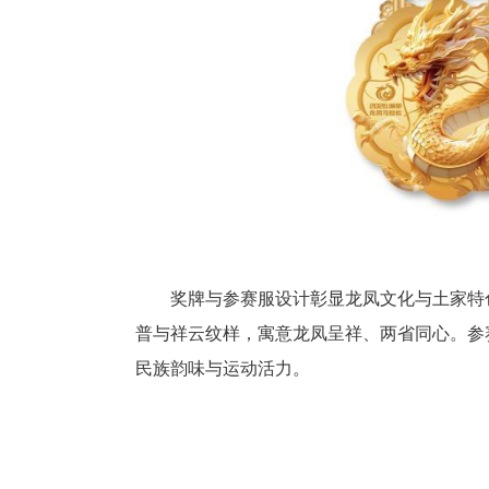
设于来凤县文化广场，让跑者用
赛事亮点纷呈、服务贴心。组委
自选幸运参赛号；领物时间延长
办民族歌舞展演，参赛选手可享受