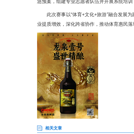
奖金设置多元丰厚。赛事设破赛