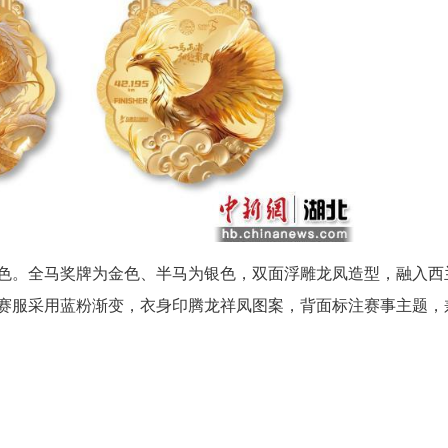
脚步丈量龙凤双城协同发展成果。
会为属马选手提供专属折扣、专属号码布、专属
至次日凌晨1点，方便选手从容参赛。赛道沿途设置
两县文旅优惠，实现“跑一场马、游两座城”。