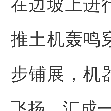
在边坡上进
推土机轰鸣
步铺展，机
飞扬，汇成