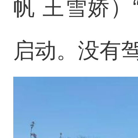
帆 王雪娇）
启动。没有