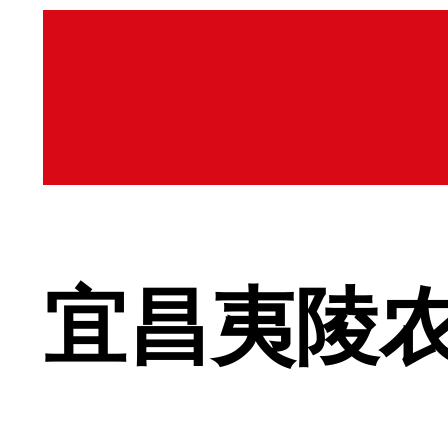
宜昌夷陵农