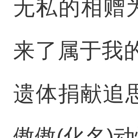
无私的相赠
来了属于我
遗体捐献追
傲傲(化名)