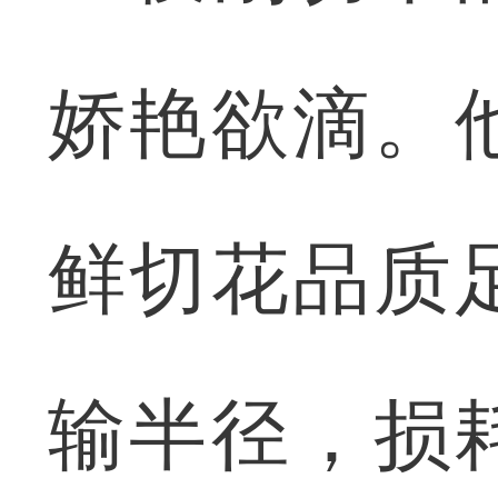
娇艳欲滴。
鲜切花品质
输半径，损