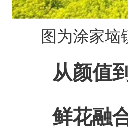
图为涂家垴
从颜值
鲜花融