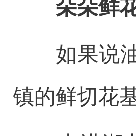
朵朵鲜
如果说油菜
镇的鲜切花基