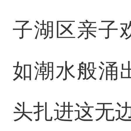
子湖区亲子
如潮水般涌
头扎进这无