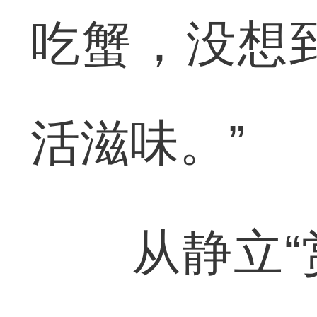
吃蟹，没想
活滋味。”
从静立“赏