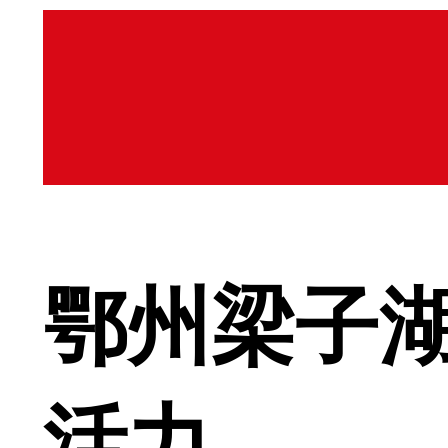
鄂州梁子湖
活力