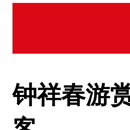
钟祥春游赏
客