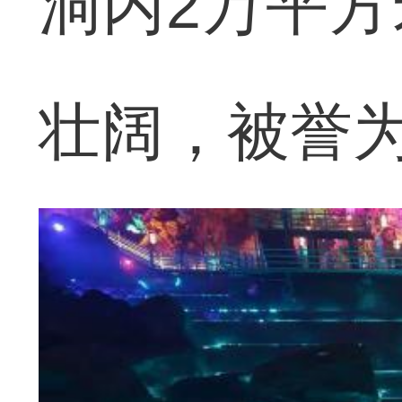
洞内2万平
壮阔，被誉