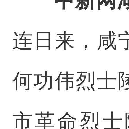
中新网
连日来，咸
何功伟烈士
市革命烈士