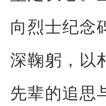
向烈士纪念
深鞠躬，以
先辈的追思