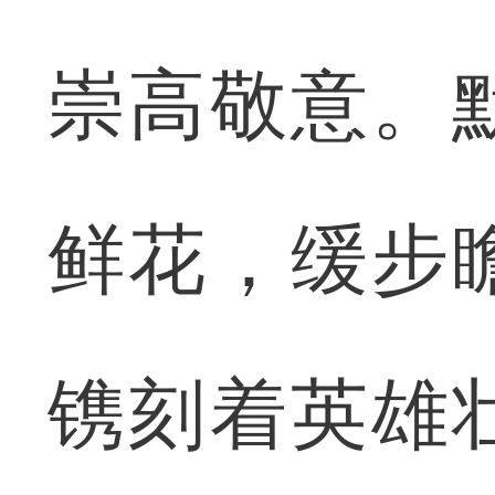
崇高敬意。
鲜花，缓步
镌刻着英雄