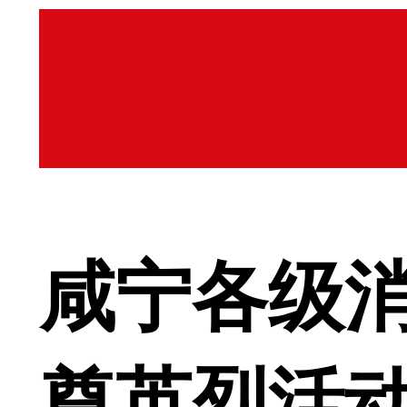
咸宁各级
奠英烈活