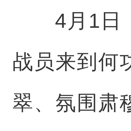
4月1日，
战员来到何
翠、氛围肃