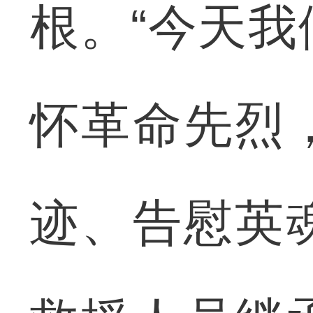
根。“今天
怀革命先烈
迹、告慰英