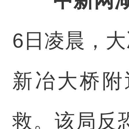
中新网
6日凌晨，
新冶大桥附
救。该局反