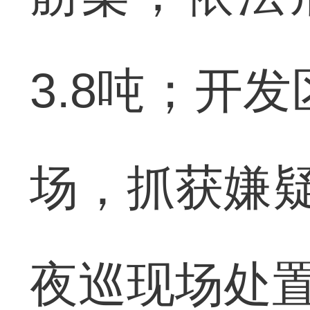
3.8吨；开
场，抓获嫌疑
夜巡现场处