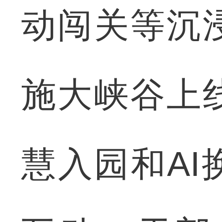
动闯关等沉
施大峡谷上
慧入园和A