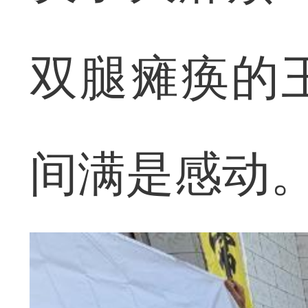
双腿瘫痪的
间满是感动