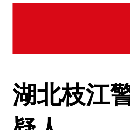
湖北枝江警
疑人