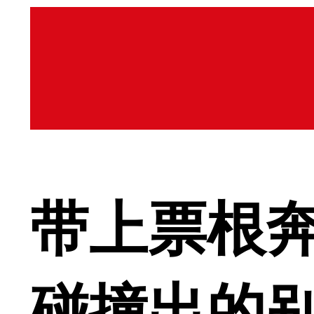
带上票根奔
碰撞出的