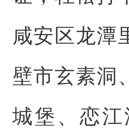
咸安区龙潭
壁市玄素洞
城堡、恋江