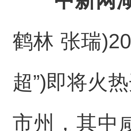
中新网湖
鹤林 张瑞)2
超”)即将火
市州，其中