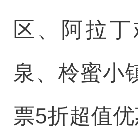
区、阿拉丁
泉、柃蜜小
票5折超值