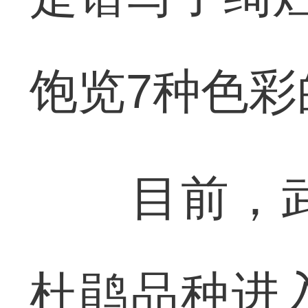
饱览7种色彩
目前，武
杜鹃品种进