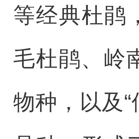
等经典杜鹃
毛杜鹃、岭
物种，以及“