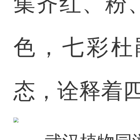
集齐红、粉
色，七彩杜
态，诠释着