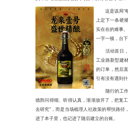
中新网湖北新闻4月14日电
产业园一间厂房里传出时，机器
员干部站在企业负责人对面，没
这
上
实
一
活
工
的