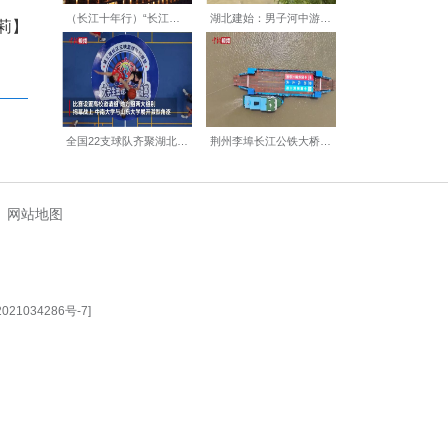
关党委每月随机抽查，专门打电话
件事不是终点，要对每周发现
成一件事”向“解决一类事”转
确保件件有回音。
事”中。这项活动没有休止符
台账上的销号每周都在继续。
落脚点。(完)
【编辑:刘莉莉】