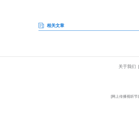
语——“很满意”“满意”“基本满
回访核实，防止弄虚作假。
翻看首周汇总的台账，一页一页
的共性问题、典型个案进行分析研
变。与此同时，一部“办不成事”
“暖心人社”能不能暖到人心深
——定诺、亮诺、践诺、评诺的
当“每周为群众办成一件事”成为
相关文章