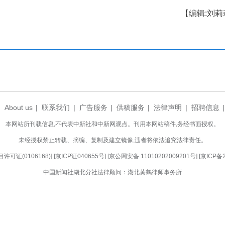
意”或“不满意”，结果一并公开，谁都看得见。局机
，每一件都记录在案。方案里写得明白：办成一
判，从政策层面、机制层面寻求解决方案，推动“办
反映电话已经向群众公开，专门受理各类疑难杂症，
处？答案不在文件里，而在接下来每一周的“一件
闭环每周都在运转，晾晒榜上的清单每周都在更新，
一种工作常态，党建与业务的深度融合便有了最踏实的