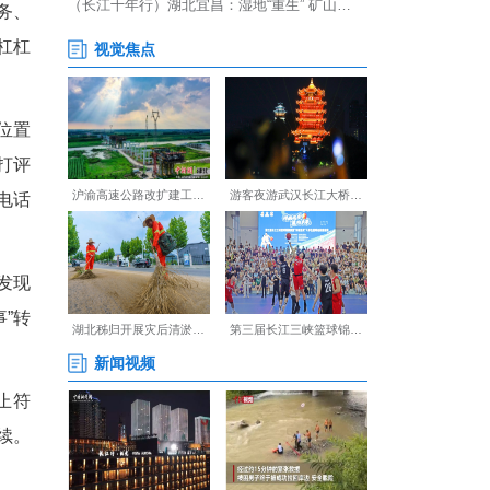
人起初还有些拘束，但看陈
倒了出来。陈德胜没有说“回
培训服务。每一项诉求，都记
流程、为特殊群体上门服务、
合职能自选，但有一条硬杠杠
、评诺。各支部要在显眼位置
情办完后，由服务对象当面打评