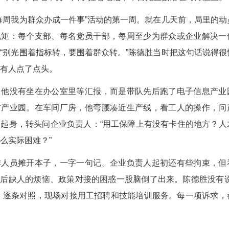
(唐成 徐宝云)“今年复工复产节奏怎么样？用工缺
刚刚暂停轰鸣。说话的是湖北通山县人社局党组书记
有客套寒暄，一只手拿着笔，另一只手捏着笔记本，
是该局“每周我为群众办成一件事”活动的第一周
定下一条硬规矩：每个支部、每名党员干部，每周
在在的难事。“别光围着指标转，要围着群众转。”
字一顿，台下有人点了点头。
动首日，他没有坐在办公室里等汇报，而是带队
业路新型建材产业园。在车间厂房，他弯腰凑近生
订单，然后直起身，转头问企业负责人：“用工保