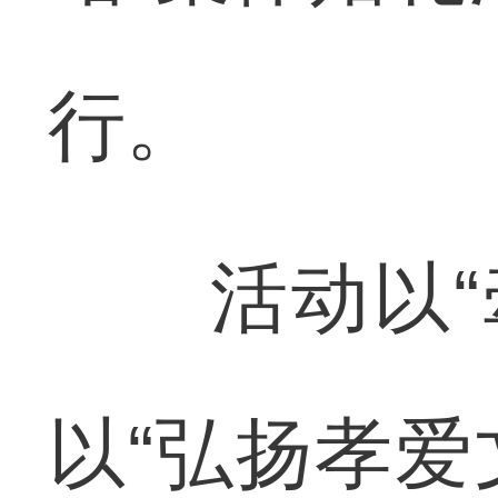
行。
活动以“牵
以“弘扬孝