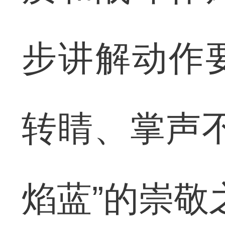
步讲解动作
转睛、掌声
焰蓝”的崇敬