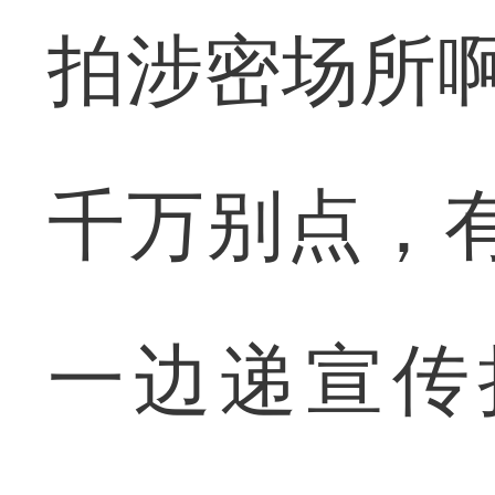
拍涉密场所啊
千万别点，
一边递宣传