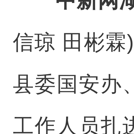
中新网湖
信琼 田彬霖
县委国安办
工作人员扎