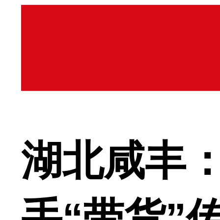
湖北咸丰：
手“带货”