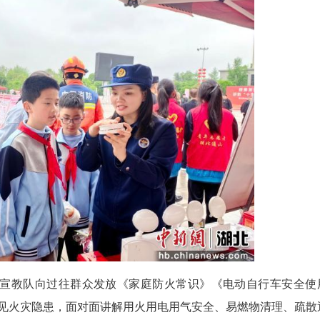
(董帅)连日来，咸宁市各地消防救援局围绕“统筹发展
教育活动，全面筑牢安全“防火墙”。