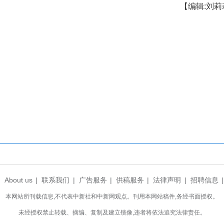
进社区、校园、企业、街头巷尾开展消防安全宣
道畅通管理、家庭用火用电安全、电动自行车规范充
救等内容开展宣讲，结合典型火灾案例敲响安全警
行为。
外LED显示屏，滚动播放消防安全提示语、公益
所营造浓厚的宣传教育氛围，让“国家安全、消防安
升了人员密集场所抵御火灾风险的能力，营造了
市消防救援局将不断拓宽宣传渠道、丰富宣传形式