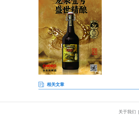
此外，各地还联合消防志愿者走
消防设施器材维护保养、疏散通
控、初期火灾扑救、火场逃生自
线、飞线充电、堆放易燃杂物等
同时，咸宁消防充分利用辖区户
街道、小区出入口、商场超市等场
此次系列宣传活动，进一步提
全”的良好氛围。下一步，咸宁
航。(完)