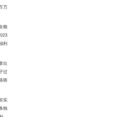
识。在招商引资上，当地创新
属配件，脸上满是笑容。“以
灶说，她能有这份稳定工作，
入驻长岭村，看中的是这里便捷
刘明武、做门窗的甘伟等同行引
，仅这3家企业就解决了七八十
70万元。
区在村集体经济运营中，始终