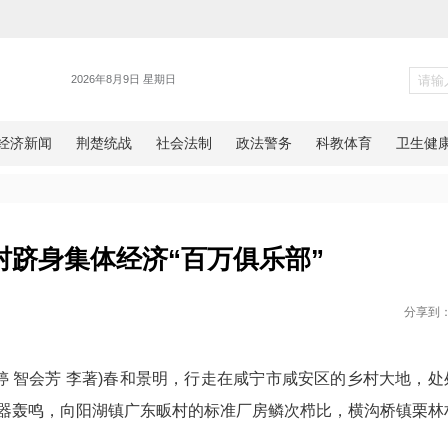
各地
安11个村跻身集体经济“百万俱
网湖北