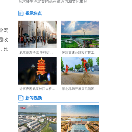
”汀泗桥镇赛丰村村主任金宏
里任职，干的第一件事，就是收
每年能给村里增收53万元，比