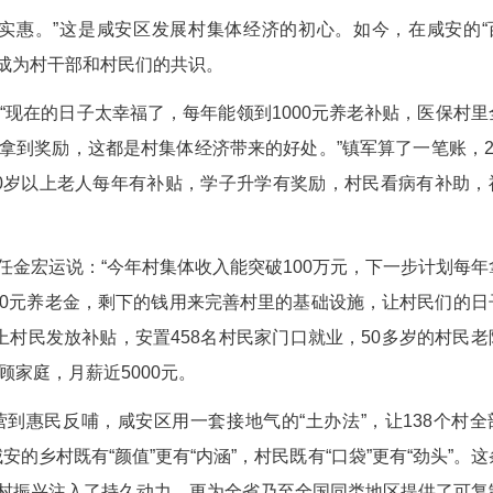
才能走得更远。”这是咸安区发展村集体经济的共
、以企引企，让产业集群效应持续释放。
声日夜不停，59岁的脱贫户艾细灶正忙着加工金
门口上班，月薪能有四五千，心里特别踏实。”艾细
22年，湖北鼎峰建筑工程有限公司负责人孙先强率先
一段时间后，他主动当起“红娘”，将做金属制品的
家具”的互补业态，共享客户资源、共赢发展。如今
，村集体收入也从去年的40.66万元，预计今年突破
村集体当好‘店小二’，才能让发展更长久。”咸安
村集体从“管理者”转变为“服务者”。