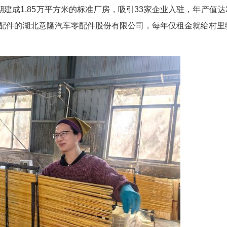
关键。金宏运把经商时“摸清家底、精准发力”的
方米的标准化厂房，陆续引进颗粒燃料厂、竹器加工厂
料，得把产业链做长。”金宏运说，村里的楠竹被做
。2019年，做了半辈子梳子的浙江老板王昌三，
了村里的闲置劳动力，更让赛丰村的竹制品走出了大
源促增收的一个缩影。在向阳湖镇广东畈村，曾经
们紧邻咸安经济开发区，这就是最大的优势。”村党