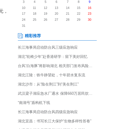
咸宁市咸安区的乡村大地，处处可
鳞次栉比，横沟桥镇栗林村的
村集体总收入达6213万元，
乐部”。