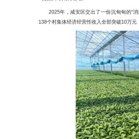
中新网湖北新闻4月17日电
见蓬勃生机：汀泗桥镇赛丰村的
驾校里车辆有序穿梭……
2025年，咸安区交出了一份沉
138个村集体经济经营性收入全部