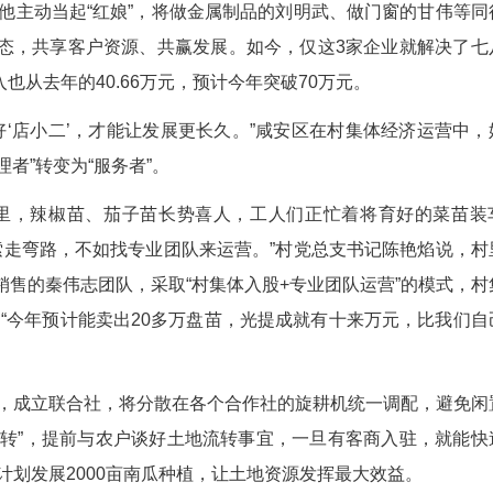
民的“增收焦虑”，被一套“集中经营”的办法彻底
分了，有的想存银行吃利息。”村党总支书记镇军
工作，最终说服大家放弃短视想法，将227亩预留
243万元；闲置的栗林村小学，被改造成射击俱乐
0.7万元，村民们“人人是股东，年年有钱分”，彻底告