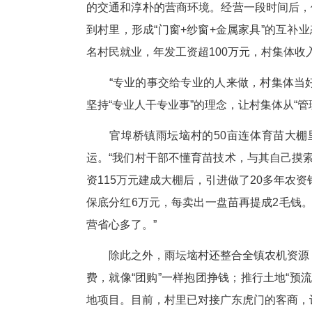
而在横沟桥镇栗林村，全失地村
民们吵翻了天，有的想把补偿款
障，村干部们挨家挨户算账、做
租给了粤海蓝盾驾校，年租金达
2025年，栗林村集体收入达27