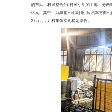
盘活闲置资源，是赛丰村增收的
荒山“大赛田”，建成8500平
优势就是楠竹多，不能只卖原材
制成颗粒燃料，实现“变废为宝”
引，举家搬到赛丰村，不仅盘活
赛丰村的实践，是咸安区盘活资
一”村，如今早已脱胎换骨。“我