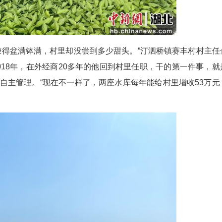
，承包人赚得盆满钵满，村里却没尝到多少甜头。
话匣子。2018年，在外经商20多年的他回到村
库，由村集体自主管理。“现在不一样了，两座水库