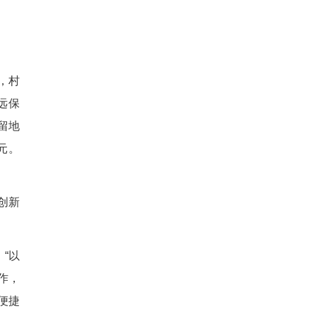
3家企业入驻，年产值达2.43
司，每年仅租金就给村里缴纳