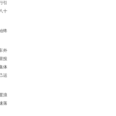
化解。“当年土地被征收后，村
回忆，为了让村民们有长远保
地集中经营。如今，这片预留地
部，每年又能增收12万元。
别了“靠天吃饭”的日子。