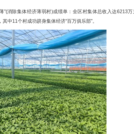
(胡传林 李婷婷 智会芳 李著)春和景明，行走在
竹器厂房里机器轰鸣，向阳湖镇广东畈村的标准厂房
甸甸的“消薄”(消除集体经济薄弱村)成绩单：全区
突破10万元，其中11个村成功跻身集体经济“百万俱