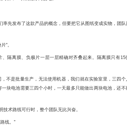
进亿纬动力位于荆门高新区的研究院，展厅里摆
。其中最引人注目的，是一款长352毫米、宽72毫米
28安时储能电池。
的600安时以上的大电池。”亿纬动力储能电池研
14安时电池的两倍，一块就能存两度电。
”那么简单。
，2022年他们率先发布了这款产品的概念，但要
初的手工“叠片”。