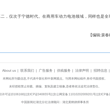
能达到15到20年，充放电循环超过1万次。”程
电存起来，需要的时候再释放到电网里。最大的
过大规模储能，西北的风电、光伏电可以更高效地输
本土团队完成。
2年。2015年，这里还只有20多人的技术部；如
料研发到产品量产，全链条能力一应俱全。
建的“龙泉实验室”挂牌，进一步强化了这里的创