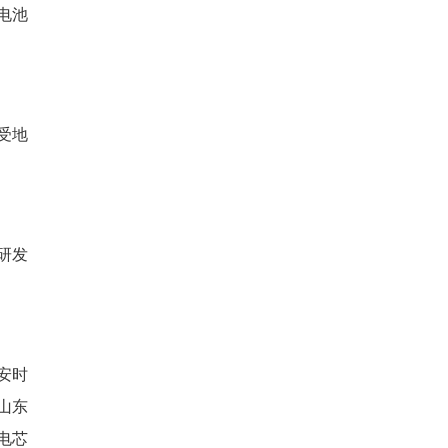
，影响性能和寿命。传统结构
新一代叠片工艺，大幅降低内
5℃左右的“舒适区”工作。
放电时的升温能从4℃至5℃
测电压、气压、温度等数据。
。