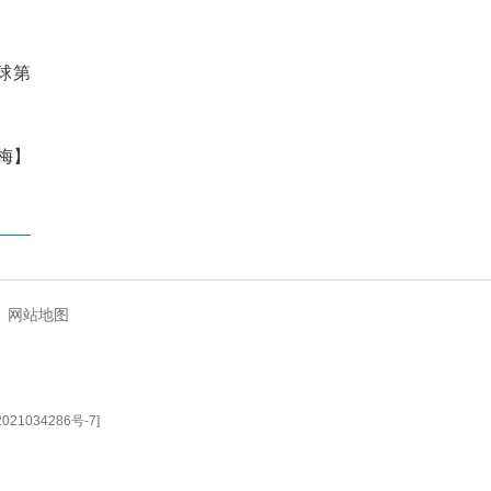
呈说，即使循环1万次后，电池
意义，是让绿色能源不再受地
送到全国各地。
今，研究院已有近700名研发
新策源能力。