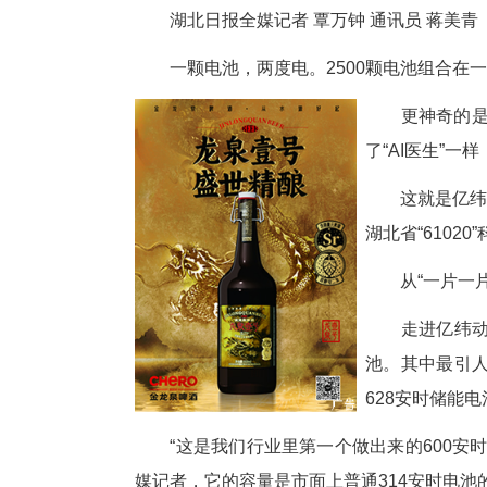
不发烧、不生病，还能自己
“荆门造”超大容量储能电池
湖北日报全媒记者 覃万钟 通
一颗电池，两度电。2500颗电
更
了
这
湖
从