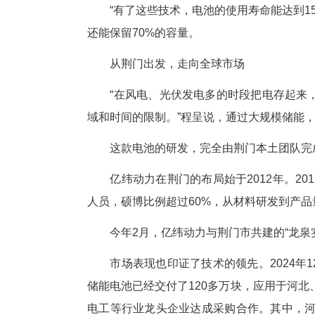
第一个是“强温控技术”。
电池在使用时会产生热量，如果
在大电流工况下还容易局部过热
阻，相当于在电池内部装了一套“
“就像植物一样，在恒温环境里
降至1℃至2℃，“不会发烧，也不
第二个是“AI预警技术”。
团队开发了基于人工智能的四级
AI系统就像一位24小时在线的