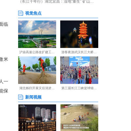
放着一块块银灰色的方形电
、高207毫米的“大块头”——
究所所长程呈告诉湖北日报全
把它从图纸变成实物，团队面临