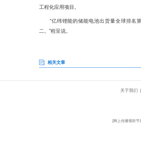
“有了这些技术，电池的使用寿命
还能保留70%的容量。
从荆门出发，走向全球市场
“在风电、光伏发电多的时段把
域和时间的限制。”程呈说，通
这款电池的研发，完全由荆门
亿纬动力在荆门的布局始于201
人员，硕博比例超过60%，从材
今年2月，亿纬动力与荆门市共