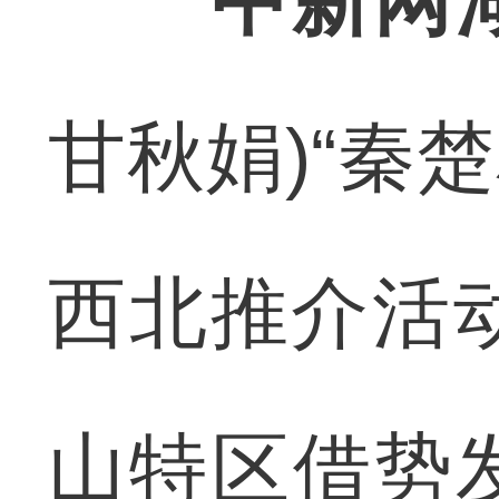
中新网
甘秋娟)“秦楚
西北推介活
山特区借势