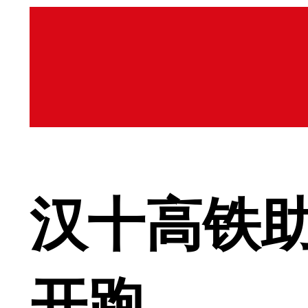
汉十高铁助
开跑