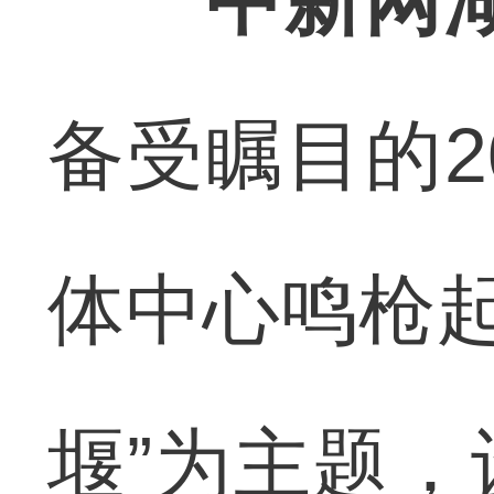
中新网湖
备受瞩目的2
体中心鸣枪起
堰”为主题