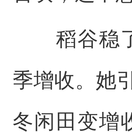
稻谷稳了
季增收。她引
冬闲田变增