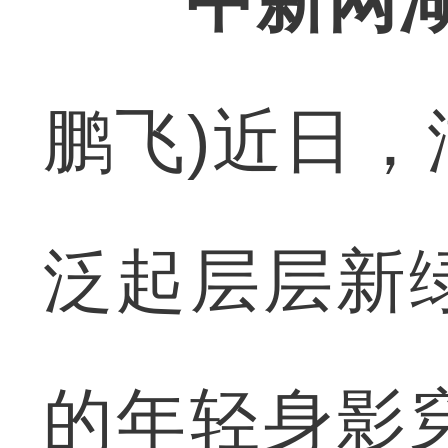
中新网湖
鹏飞)近日
泛起层层新
的年轻身影