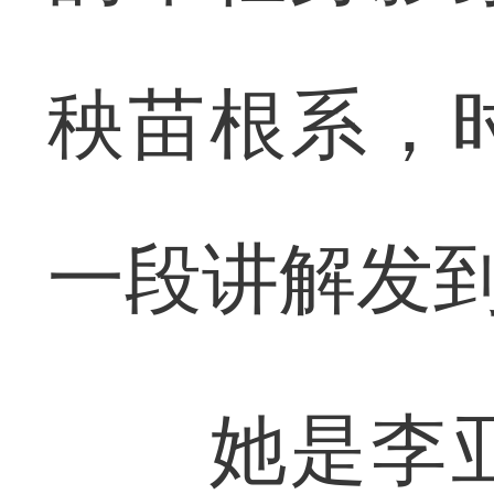
秧苗根系，
一段讲解发
她是李亚