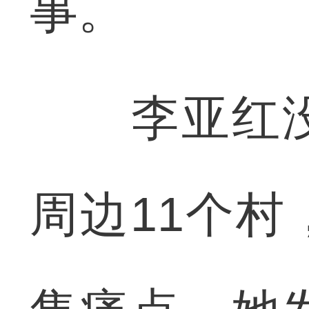
事。
李亚红没
周边11个