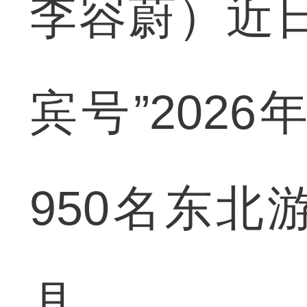
李容蔚）近
宾号”202
950名东
县。