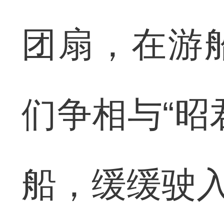
团扇，在游
们争相与“昭
船，缓缓驶