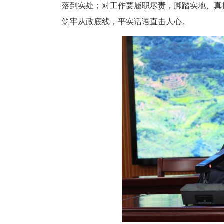
全国十佳人民满意公务员、原
题，结合自己扎根基层、服务群
落到实处；对工作要履职尽责，
筑牢从政底线，平实话语直击人