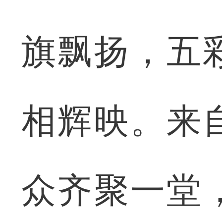
旗飘扬，五
相辉映。来
众齐聚一堂