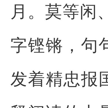
月。莫等闲
字铿锵，句
发着精忠报