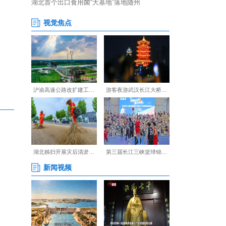
然景观巧妙融合，交相辉映。
【编辑:裴春梅】