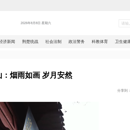
旅游
鄂州西山：烟雨如画 岁月安然
网湖北