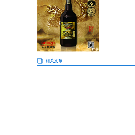
翠。古灵泉寺、九曲亭、松风阁
（视频来源：文旅鄂州）