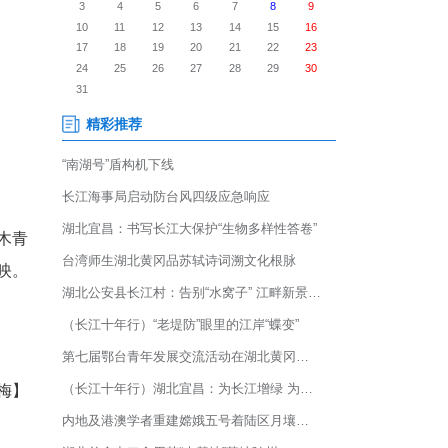
一身，漫山重峦叠嶂，草木青