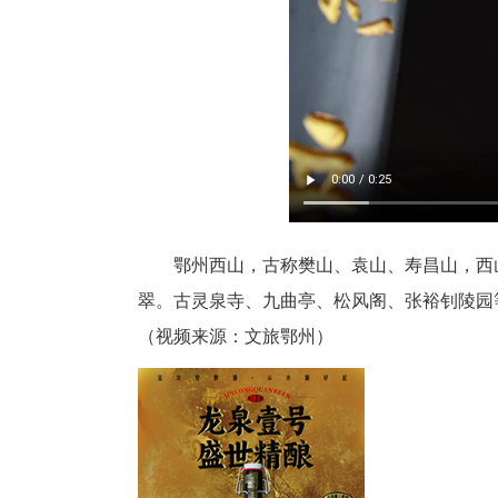
鄂州西山，古称樊山、袁山、寿