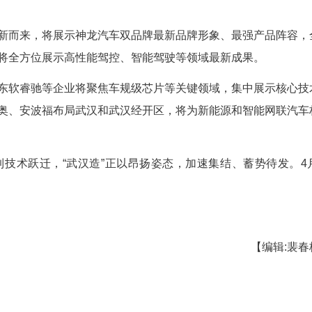
为主题，首次采用中国国际展览中心(顺义馆)与首
跃居全球车展首位。
风起智领未来”为主题，发布系列前沿技术成果。
野等细分赛道，将集中展示武汉“智”造的多元突破
雪铁龙焕新而来，将展示神龙汽车双品牌最新品
。莲花跑车也将全方位展示高性能驾控、智能驾驶等
创新航、东软睿驰等企业将聚焦车规级芯片等关
科技企业法雷奥、安波福布局武汉和武汉经开区，将