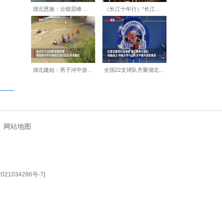
速集结、蓄势待发。4月24
【编辑:裴春梅】