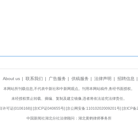
牌焕新到技术跃迁，“武汉造”正以昂扬姿态，加
完)