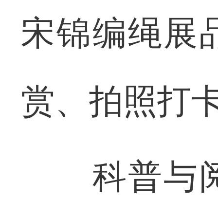
宋锦编绳展
赏、拍照打
科普与阅