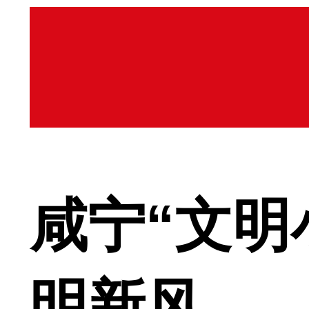
咸宁“文明
明新风