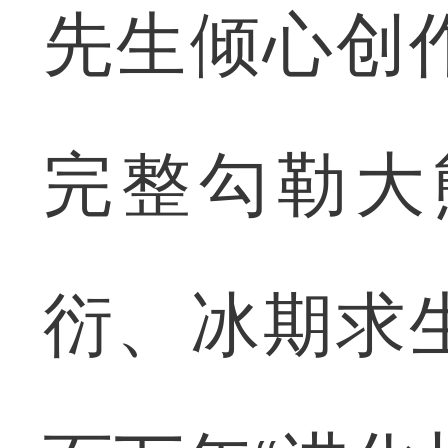
先生倾心创
完整勾勒大
衍、冰期求