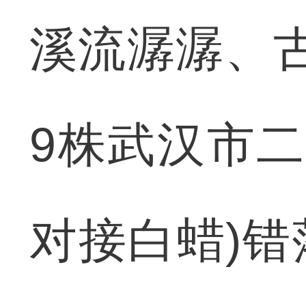
溪流潺潺、古
9株武汉市
对接白蜡)