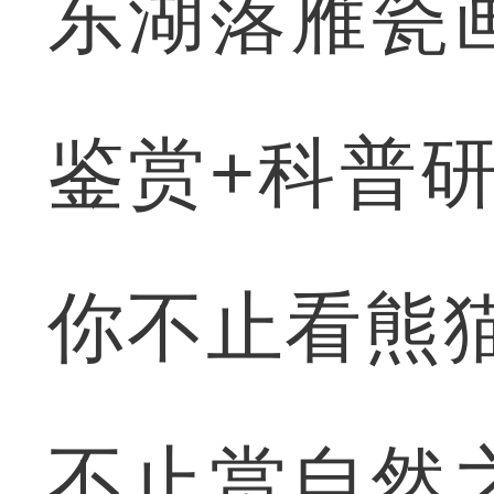
东湖落雁瓷
鉴赏+科普
你不止看熊猫
不止赏自然