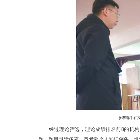
的理论功底。
实操技能竞赛则更加“硬核”。
密度检测等关键项目。只见参赛
另一侧，检测人员专注地对蒸压
察操作流程、记录细节，现场气
“检测工作差之毫厘，工程安全
精度，稍有疏忽就会失分。