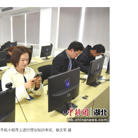
(付梦婕 安笑)钢筋重量偏差、保温材料干密度如何
襄阳火热开赛。来自全市21家检测机构的63名技
。