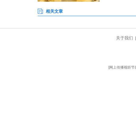
风险题环节更是高潮迭起。
经过激烈角逐，最终评选出个人
测人员学技术、强本领的内生动
强弱项、提质效，不断提升建设工