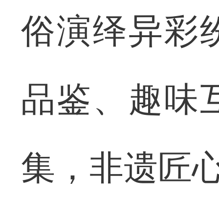
俗演绎异彩
品鉴、趣味
集，非遗匠