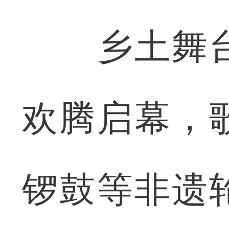
乡土舞台
欢腾启幕，
锣鼓等非遗