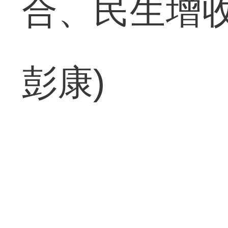
合、民生增收
彭康)