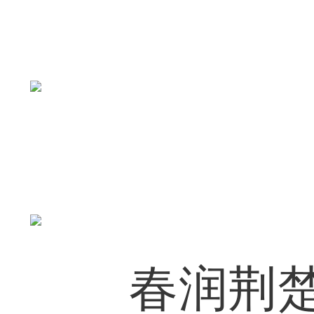
春润荆楚大