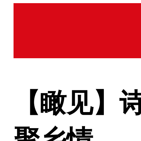
【瞰见】诗
聚乡情