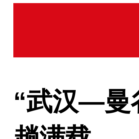
“武汉—曼
趟满载