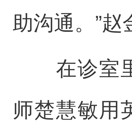
助沟通。”赵
在诊室里
师楚慧敏用