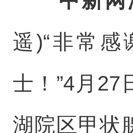
中新网
遥)“非常
士！”4月2
湖院区甲状