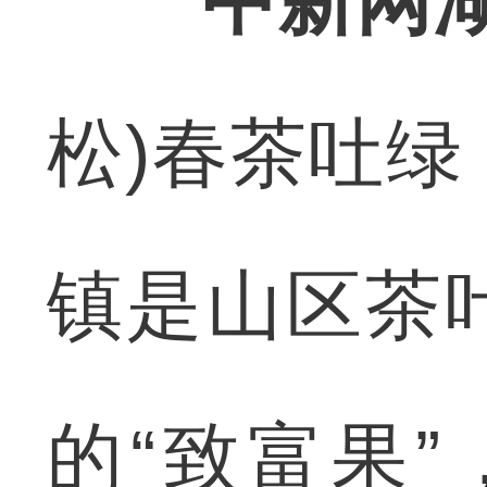
中新网湖
松)春茶吐
镇是山区茶
的“致富果”