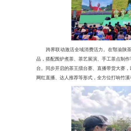
日茶旅盛会序幕。
产业赋能与匠心传承双线并行
造、文旅开发、电商销售等核心
短板。制茶匠人争霸赛集结全县
以专业评审标准比拼匠心工艺，