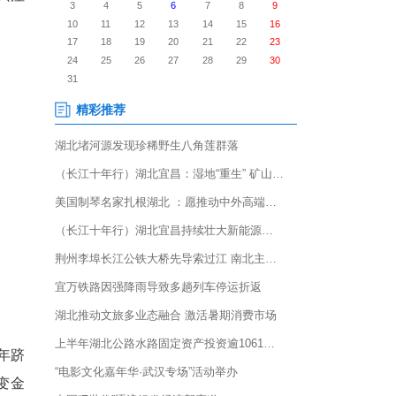
026年茶旅文化季在龙王垭茶
技、产业招商、文旅体验、助
合，为鄂西北乡村全面振兴注