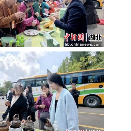
在鄂渝陕茶博会上，开设多类主题展区，汇聚三
手工茶点制作等沉浸式体验活动，搭建客商对接、大
播带货大赛，以专业评审甄选优质好茶，以流量赋能
方位打响竹溪有机茶品牌知名度。