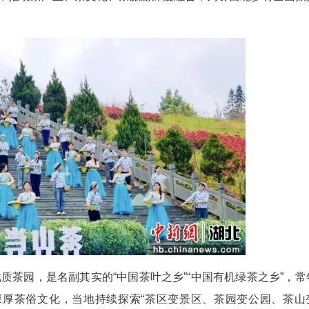
春风漫染茶山，茶香唤醒乡野。4月29日，竹溪县2
期22天的系列主题活动，串联起新品发布、非遗竞
媒、以旅赋能，推动茶产业、茶文化、茶旅游深度融