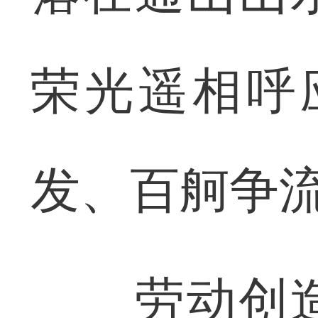
荣光遥相呼
发、百舸争流
劳动创造