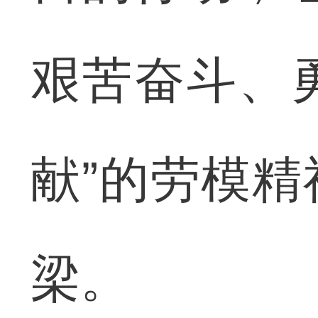
艰苦奋斗、
献”的劳模
梁。