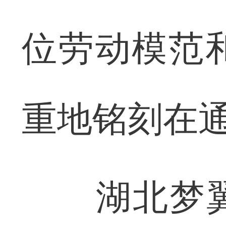
位劳动模范
重地铭刻在
湖北梦翼