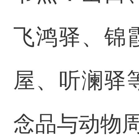
飞鸿驿、锦
屋、听澜驿
念品与动物