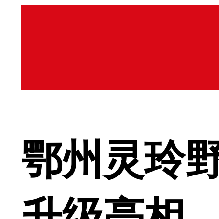
鄂州灵玲野
升级亮相