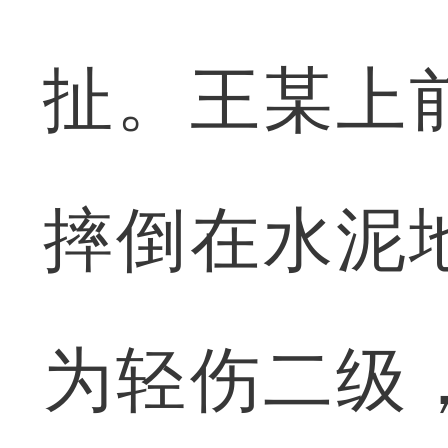
扯。王某上
摔倒在水泥
为轻伤二级