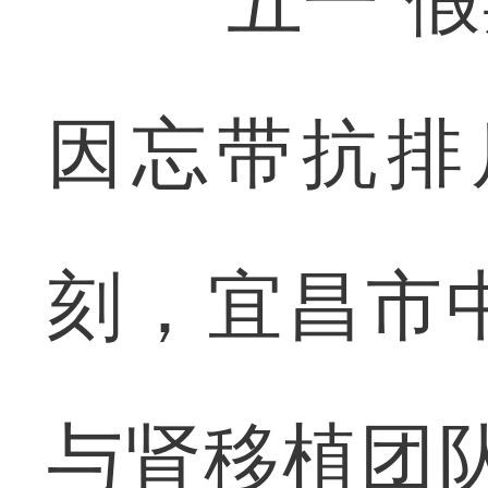
“五一”假
因忘带抗排
刻，宜昌市
与肾移植团