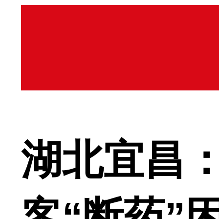
湖北宜昌：
客“断药”