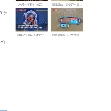
学教授白玉结合实例，为返乡
家园。
产业生态。四家金融机构分别
。
落实“抓创业促就业”专项行
，是立足区域发展、厚植创业
一只“归雁”振翅而来，在乐