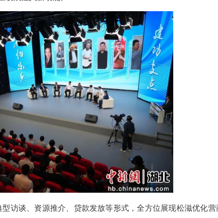
熊雨雯 胡虹羽 周明强 卢星同）“雁归乐乡建功支点”
、服务为保障，搭建返乡创业交流对接、资源共享、
，为地方高质量发展注入新动能。