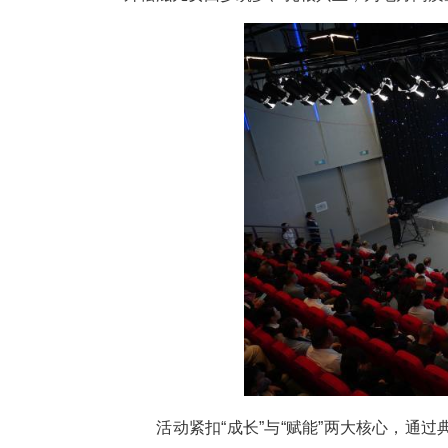
中新网湖北新闻5月7日电
（
业活动7日举行，以乡情为纽带
外松滋儿女回乡筑梦、扎根兴业