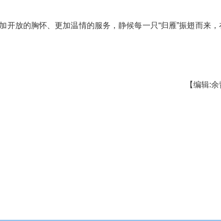
业痛点，明确服务责任。创业导师、武汉理工大
召在外松滋人心系桑梓、回乡发展，携手共建美好
布全市创业资源，市招商服务中心发布返乡创业
贷款，以金融“活水”助力企业纾困解难、提质壮大
点建设，助力荆州加快“两个推动”的具体实践，是
楚商回乡与外出人员返乡创业等工作要求的务实举措
的关键支撑。
，正以更加开放的胸怀、更加温情的服务，静候每
（完）