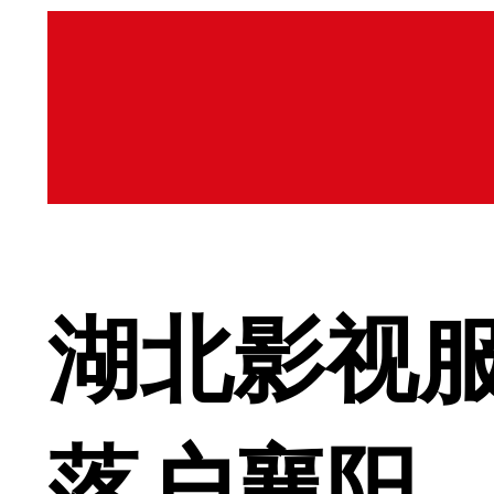
湖北影视服
落户襄阳