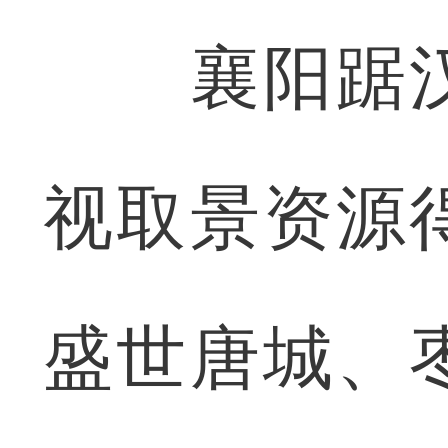
襄阳踞汉
视取景资源
盛世唐城、