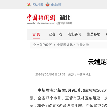
网站地图
企业邮箱
您当前的位置 ：
中新网湖北
>
荆楚
2026年05月09日 17:32 来源：中新