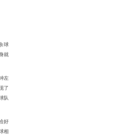
筹备情况，向外界释放了清晰