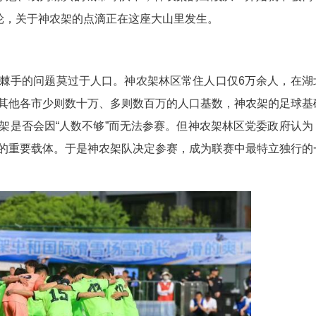
(陈东东)2026年湖北省城市足球联赛(简称“楚超”
区各组建一支代表队参赛，常规赛采用主客场单循环
。在这些或为夺冠、或为练兵的城市球队中，神农架
，赛程已过三轮，关于神农架的点滴正在这座大山里
过程，最棘手的问题莫过于人口。神农架林区常
为罕见。面对其他各市少则数十万、多则数百万的人
少人质疑神农架是否会因“人数不够”而无法参赛。
是推广神农架的重要载体。于是神农架队决定参赛，