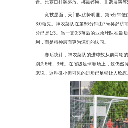
三周赛场：从0到1的进击之
4月18日，神农架队迎来楚超
队”送上了经久不息的掌声。解说
已值得掌声。”
第二轮，4月25日神农架客场
右，神农架队前场打出一次成功
进攻端零的突破。尽管比分悬殊
教练组认为，打入队史首粒联赛