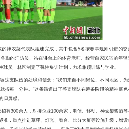
46人组成的神农架代表队组建完成，其中包含