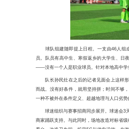
球队组建随即提上日程。一支由