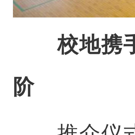
校地携
阶
推介仪式