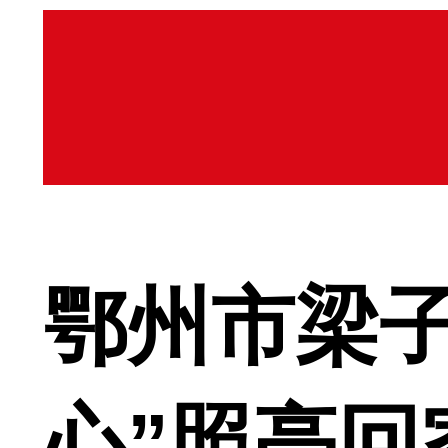
鄂州市梁子
心”照亮回