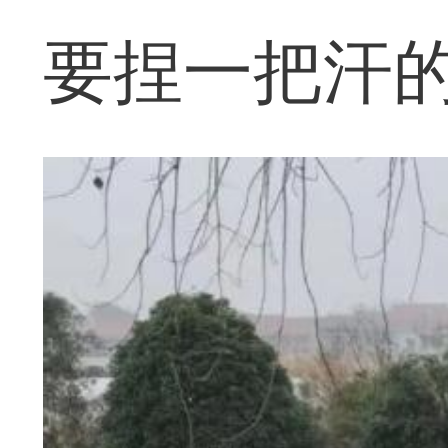
要捏一把汗的