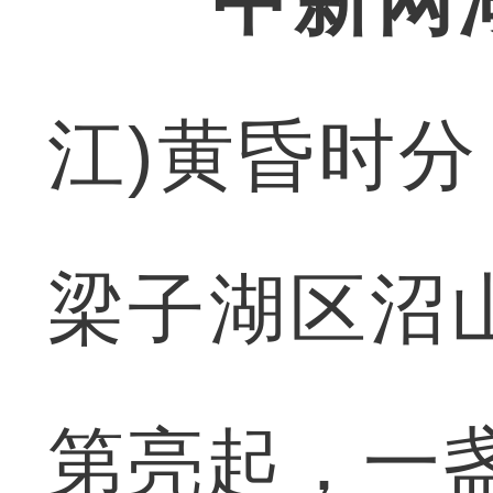
中新网
江)黄昏时分
梁子湖区沼
第亮起，一