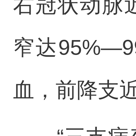
右冠状动脉
窄达95%—
血，前降支