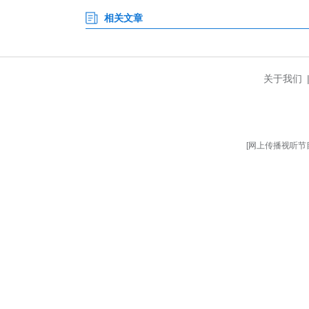
询意见后启动亮灯工程，同步建
为社区里一道暖心的民生风景线
多年来，支部与社区同心同向
善，一系列务实举措赢得上级部
群众的贴心人，用实干为社区发展
初心如磐，使命在肩。2026
建，聚焦“一老一小一特殊”，丰
服务传递民进温度，为基层治理
地生根、开花结果。(完)