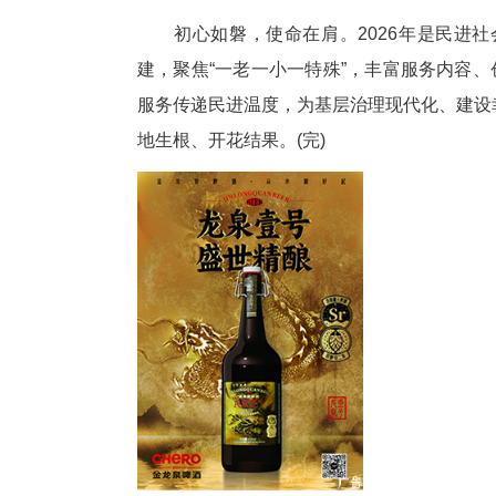
支部情暖“一老”，专业守护安
慰藉需求迫切。支部发挥医卫界
压、普及健康知识，为行动不便
志愿者将其列为重点对象，定期
在守护健康的同时，支部丰富老
展包粽子、爱心义剪、圆梦“微心
支部始终关注社区特殊群体，坚
身有残疾、行动不便，独自抚养
家务、疏导情绪，协调落实帮扶
针对社区广场无照明、夜间出行