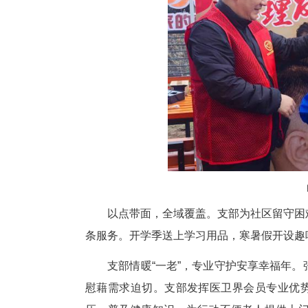
情护“一小”，以爱筑梦点亮成
常年务工，与年迈奶奶相依为命
帮扶机制。教育界会员每周上门
子打开心扉。如今的小梵开朗自
家的温暖。”孩子的真挚话语，是