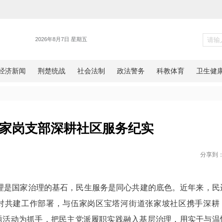
统战
宜昌市伍家岗支部深耕社区服务
网湖北