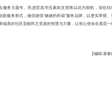
享幸福年。张家坡社区老年人口占比高，独居、患
会员专业优势，打造“姥姥的药箱”志愿服务品牌，
老人提供上门服务。76岁独居老人张奶奶患高血压
上门送医送药、整理药箱、张贴用药标签，建立动态
人精神文化生活。依托传统节日，支部组织老人
愿”等活动，用点滴温情温暖老人心田。
持“精准识别、精准帮扶”，为困难家庭、残疾人
幼子，生活压力巨大。支部主动上门制定帮扶方案，
政策，助其重拾生活信心。
不便的难题，支部迅速认领实事，企业家会员全