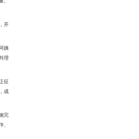
导、生活救助、心理疏导全链
们撑起一片成长蓝天。