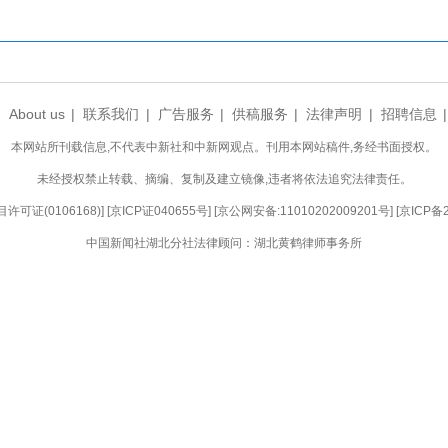
立长效管护机制。一盏盏路灯点亮夜色，既照亮了群
。
、实干为民，从困境儿童帮扶到老年群体守护，
门和社区群众的广泛认可。社区工作人员评价：“民
添砖加瓦。”
年是民进社会服务主题年。民进宜昌市伍家岗支
富服务内容、创新服务形式，做优做强“姥姥的药箱
现代化、建设幸福美好社区贡献民主党派的智慧与力