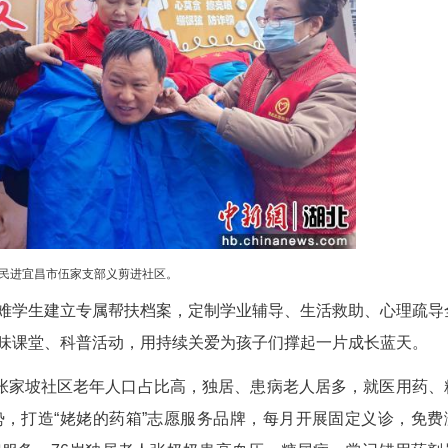
民进宜昌市伍家岗支部成员走访社区。
长路。留守困难儿童的成长牵挂着民进会员的心。社
，曾性格内向、学业滞后。支部走访摸排后将其纳入
辅导，梳理知识难点、培养学习习惯；生活中耐心陪
信、成绩稳步提升，还主动加入志愿服务队传递温暖
爱心守护的最好见证。