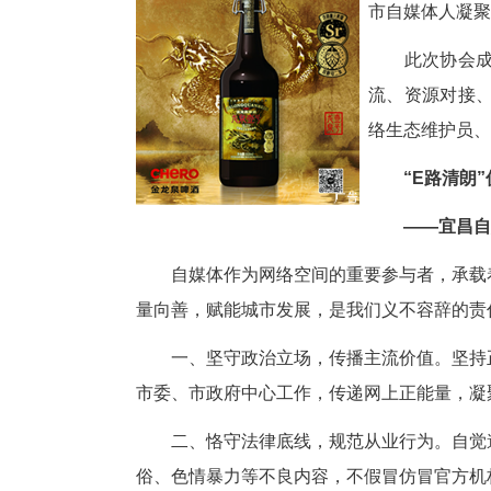
建自媒体与实体经济资源共享、
能、成长助力。
湖
寄
求
市
此
流
络
“