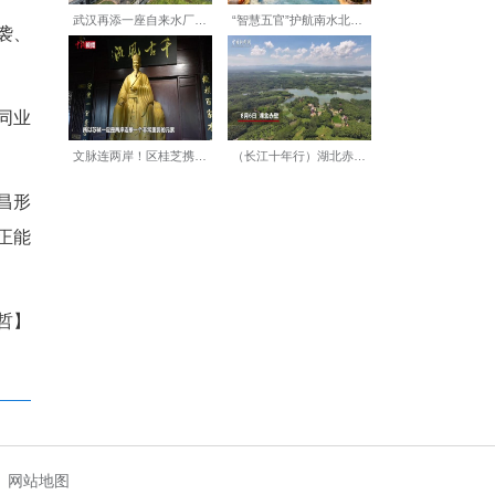
护构建清朗网络生态，助力流
：
观，传播党的创新理论，围绕
号、创作。不制作传播低俗恶
守。
党和数据造假，不恶意抄袭、
故事、展现宜昌魅力。