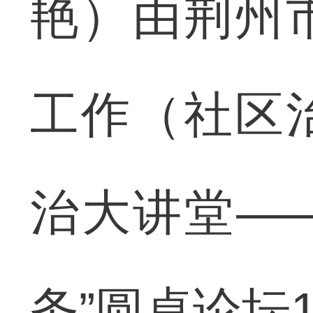
艳）由荆州
工作（社区
治大讲堂—
务”圆桌论坛